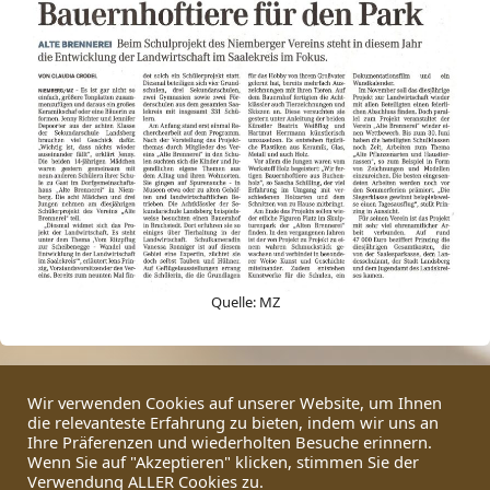
Quelle: MZ
Wir verwenden Cookies auf unserer Website, um Ihnen
Seite
Seite
←
Zurück
1
2
die relevanteste Erfahrung zu bieten, indem wir uns an
Ihre Präferenzen und wiederholten Besuche erinnern.
Wenn Sie auf "Akzeptieren" klicken, stimmen Sie der
Verwendung ALLER Cookies zu.